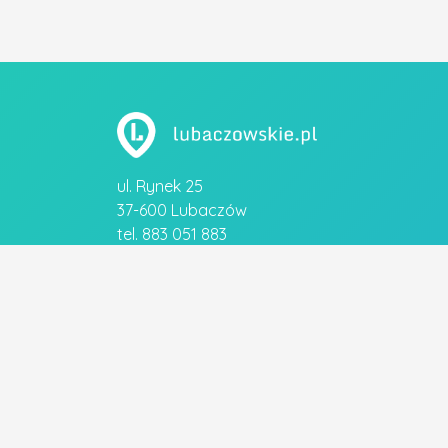
ul. Rynek 25
37-600 Lubaczów
tel. 883 051 883