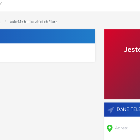
w
a
Auto-Mechanika Wojciech Sitarz
Jest
DANE TE
Adres: