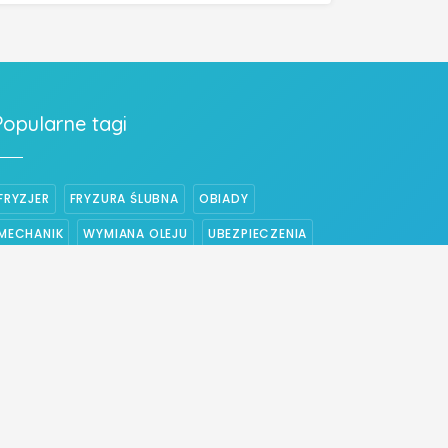
Popularne tagi
FRYZJER
FRYZURA ŚLUBNA
OBIADY
MECHANIK
WYMIANA OLEJU
UBEZPIECZENIA
PIZZA
UBEZPIECZENIE NA ŻYCIE
WYMIANA ROZRZĄDU
WYMIANA SPRZĘGŁA
ELEKTRYK
CENTRALNE OGRZEWANIE
STRZYŻENIE WŁOSÓW
UBEZPIECZENIE DOMU
WESELE
BUDOWA DOMÓW