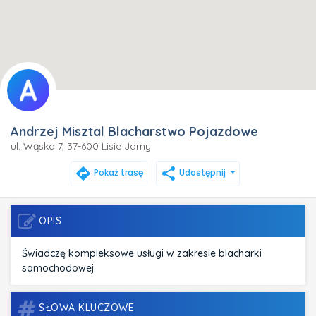
Andrzej Misztal Blacharstwo Pojazdowe
ul. Wąska 7, 37-600 Lisie Jamy
directions
share
Pokaż trasę
Udostępnij
OPIS
Świadczę kompleksowe usługi w zakresie blacharki
samochodowej.
SŁOWA KLUCZOWE