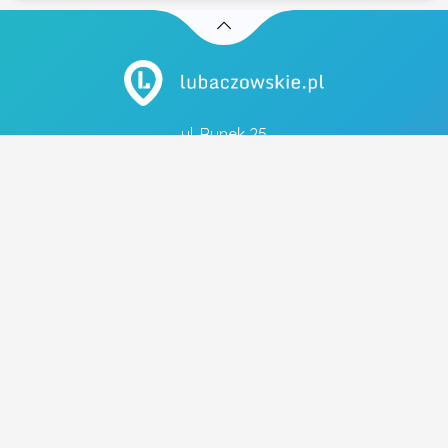
ul. Rynek 25
37-600 Lubaczów
tel. 883 051 883
Szybkie linki
- Polityka prywatności
Popularne tagi
FRYZJER
FRYZURA ŚLUBNA
OBIADY
MECHANIK
WYMIANA OLEJU
UBEZPIECZENIA
PIZZA
UBEZPIECZENIE NA ŻYCIE
WYMIANA ROZRZĄDU