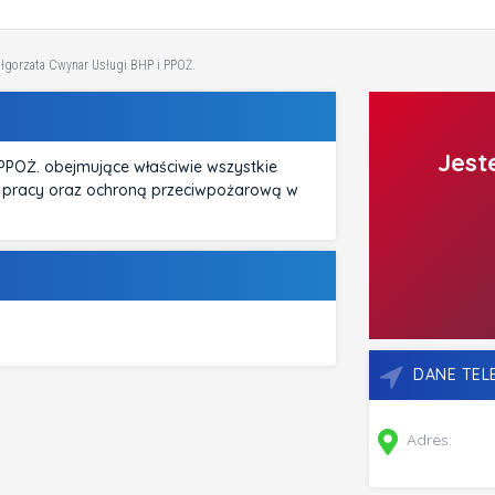
ałgorzata Cwynar Usługi BHP i PPOŻ.
Jest
PPOŻ. obejmujące właściwie wszystkie
ą pracy oraz ochroną przeciwpożarową w
DANE TE
Adres: