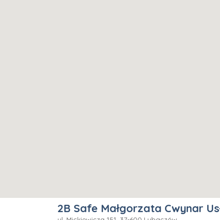
2B Safe Małgorzata Cwynar Usł
ul. Mickiewicza 151, 37-600 Lubaczów