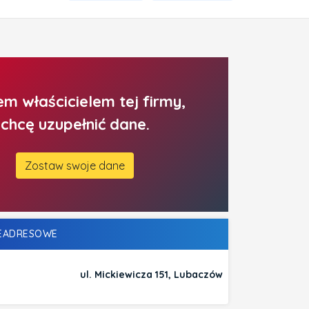
em właścicielem tej firmy,
chcę uzupełnić dane.
Zostaw swoje dane
LEADRESOWE
ul. Mickiewicza 151, Lubaczów