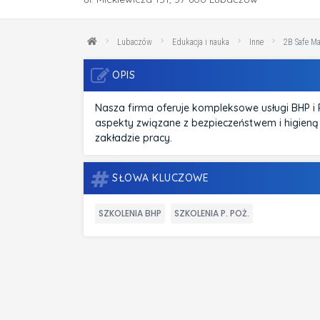
Lubaczów
Edukacja i nauka
Inne
2B Safe M
OPIS
Nasza firma oferuje kompleksowe usługi BHP i 
aspekty związane z bezpieczeństwem i higien
zakładzie pracy.
SŁOWA KLUCZOWE
SZKOLENIA BHP
SZKOLENIA P. POŻ.