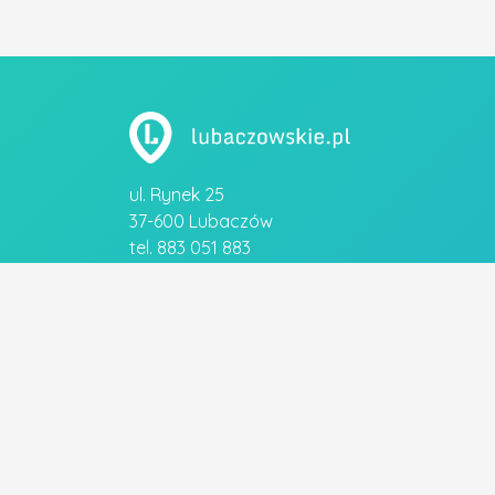
ul. Rynek 25
37-600 Lubaczów
tel. 883 051 883