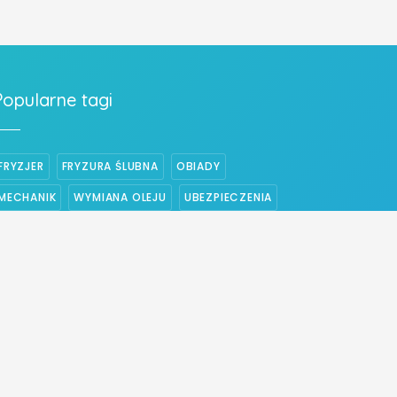
Popularne tagi
FRYZJER
FRYZURA ŚLUBNA
OBIADY
MECHANIK
WYMIANA OLEJU
UBEZPIECZENIA
PIZZA
UBEZPIECZENIE NA ŻYCIE
WYMIANA ROZRZĄDU
WYMIANA SPRZĘGŁA
ELEKTRYK
CENTRALNE OGRZEWANIE
STRZYŻENIE WŁOSÓW
UBEZPIECZENIE DOMU
WESELE
BUDOWA DOMÓW